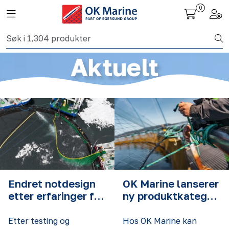
Skip to main content
0
Toggle navigation
Togg
Fiskeri nettbutikk
Aktuelt
Havbruk
Aktuelt
Om oss
Kontakt
Endret notdesign
OK Marine lanserer
etter erfaringer fra
ny produktkategori
merdkanten
for
oppdrettskunder
Etter testing og
Hos OK Marine kan