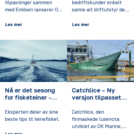
tilpasninger sammen
bedriftskunder enkelt
med Emilsen lanserer OK
samle alt driftutstyr de
Marine nå en Triplex-
trenger i en
tilpasset versjon av
forespørselsliste og få
Les mer
Les mer
Catchlice.
et skreddersydd tilbud
fra en av våre dedikerte
selgere. Dette gir dere
full oversikt over
innkjøpene, gjør det
enkelt å planlegge
driften, og sikrer at dere
får riktig utstyr til riktig
pris.
Nå er det sesong
Catchlice – Ny
for fisketeiner -
versjon tilpasset
slik får du fangst!
Triplex: Effektiv og
skånsom
Eksperten deler av sine
Catchlice, den
lusfjerning for
beste tips til teinefisket.
finmaskede lusenota
havbruksnæringen
utviklet av OK Marine,
har fått en oppgradering
Les mer