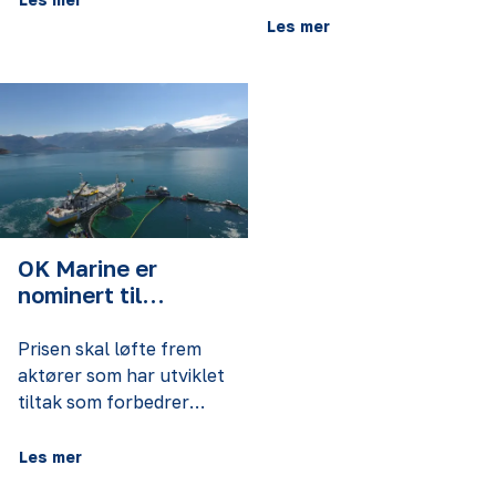
som gjør den enda mer
Les mer
brukervennlig og
effektiv. Den nye
versjonen er spesielt
tilpasset bruk med
Triplex, slik at Catchlice-
nota nå kan benyttes
som en konvensjonell
orkastnot – raskt,
effektivt og enkelt.
OK Marine er
nominert til
Fiskevelferdsprise
n
Prisen skal løfte frem
aktører som har utviklet
tiltak som forbedrer
fiskevelferden i
settefisk-, matfisk- eller
Les mer
stamfiskfasen.