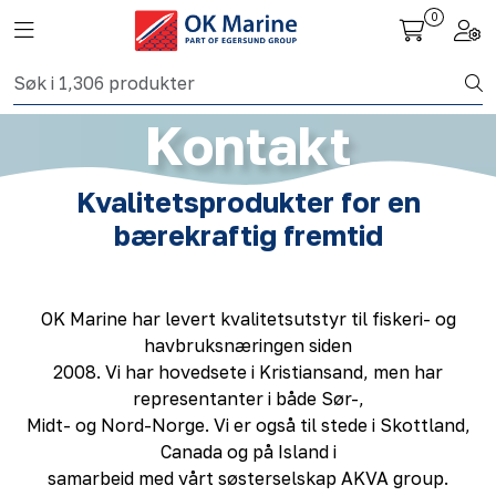
Skip to main content
0
Toggle navigation
Togg
Fiskeri nettbutikk
Kontakt
Havbruk
Kvalitetsprodukter for en
Aktuelt
bærekraftig fremtid
Om oss
OK Marine har levert kvalitetsutstyr til fiskeri- og
Kontakt
havbruksnæringen siden
2008. Vi har hovedsete i Kristiansand, men har
representanter i både Sør-,
Midt- og Nord-Norge. Vi er også til stede i Skottland,
Canada og på Island i
samarbeid med vårt søsterselskap AKVA group.