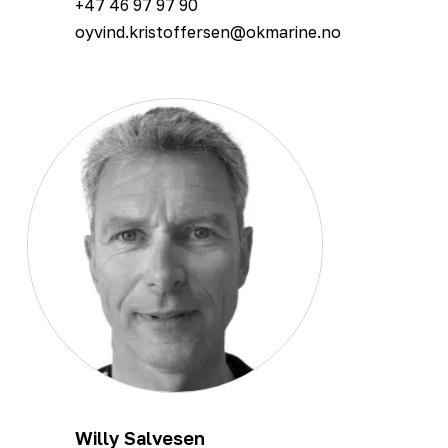
+47 46 97 97 90
oyvind.kristoffersen@okmarine.no
Willy Salvesen