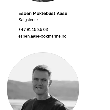
Esben Møklebust Aase
Salgsleder
+47 91 15 85 03
esben.aase@okmarine.no