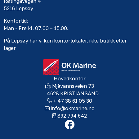
Røtingavegen 4
5216 Lepsøy
Kontortid:
Man - Fre kl. 07.00 – 15.00.
På Lepsøy har vi kun kontorlokaler, ikke butikk eller
lager
Hovedkontor
Mjåvannsveien 73
4628 KRISTIANSAND
+ 47 38 61 05 30
info@okmarine.no
892 794 642