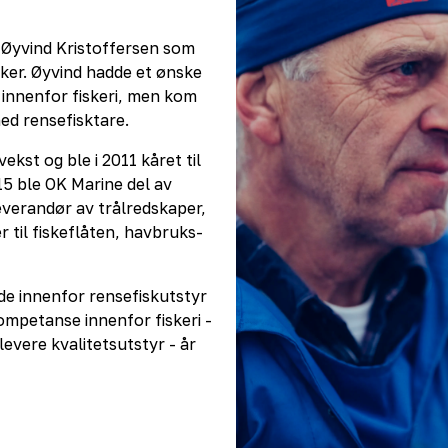
v Øyvind Kristoffersen som
sker. Øyvind hadde et ønske
 innenfor fiskeri, men kom
med rensefisktare.
kst og ble i 2011 kåret til
015 ble OK Marine del av
verandør av trålredskaper,
 til fiskeflåten, havbruks-
de innenfor rensefiskutstyr
ompetanse innenfor fiskeri -
 levere kvalitetsutstyr - år