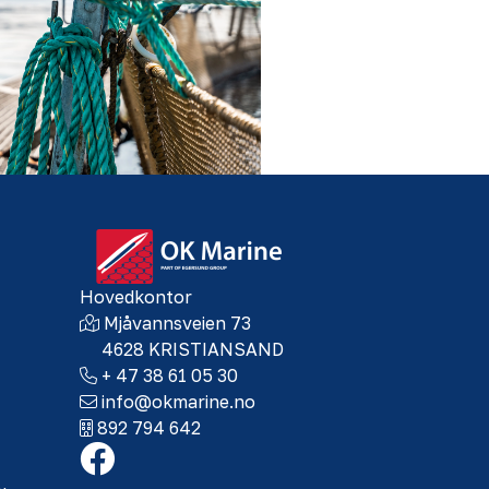
Hovedkontor
Mjåvannsveien 73
4628 KRISTIANSAND
+ 47 38 61 05 30
info@okmarine.no
892 794 642