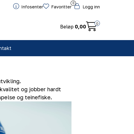
0
Infosenter
Favoritter
Logg inn
0
Beløp
0,00
ntakt
vikling.
kvalitet og jobber hardt
pelse og teinefiske.