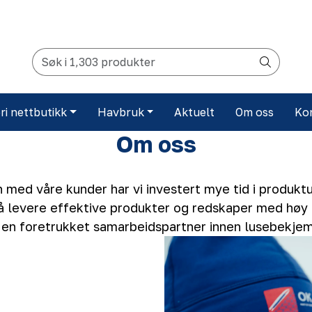
ri nettbutikk
Havbruk
Aktuelt
Om oss
Ko
Om oss
med våre kunder har vi investert mye tid i produktut
i å levere effektive produkter og redskaper med høy 
 en foretrukket samarbeidspartner innen lusebekjem