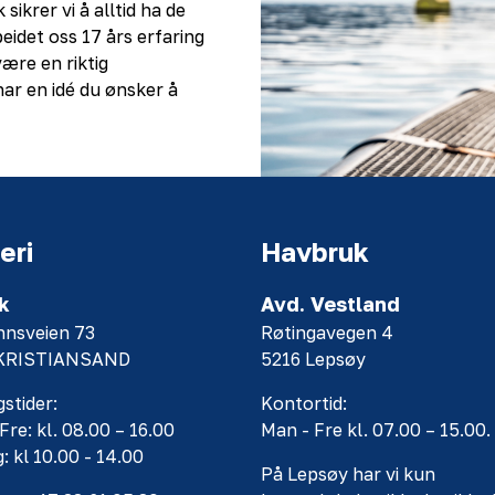
sikrer vi å alltid ha de
eidet oss 17 års erfaring
ære en riktig
ar en idé du ønsker å
eri
Havbruk
k
Avd. Vestland
nnsveien 73
Røtingavegen 4
 KRISTIANSAND
5216 Lepsøy
stider:
Kontortid:
Fre: kl. 08.00 – 16.00
Man - Fre kl. 07.00 – 15.00.
: kl 10.00 - 14.00
På Lepsøy har vi kun