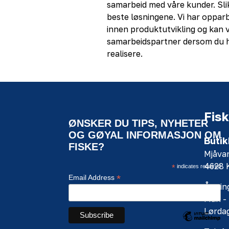
samarbeid med våre kunder. Slik 
beste løsningene. Vi har opparb
innen produktutvikling og kan v
samarbeidspartner dersom du h
realisere.
Fisk
ØNSKER DU TIPS, NYHETER
OG GØYAL INFORMASJON OM
Butik
FISKE?
Mjåva
4628
*
indicates required
*
Email Address
Åpning
Man - 
Lørdag