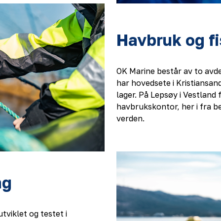
Havbruk og fi
OK Marine består av to avdel
har hovedsete i Kristiansand
lager. På Lepsøy i Vestland f
havbrukskontor, her i fra b
verden.
ng
tviklet og testet i