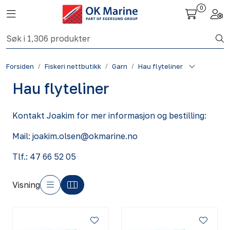
Skip to main content
0
Toggle navigation
Togg
Fiskeri nettbutikk
Forsiden
Fiskeri nettbutikk
Garn
Hau flyteliner
Havbruk
Hau flyteliner
Aktuelt
Kontakt Joakim for mer informasjon og bestilling:
Om oss
Mail: joakim.olsen@okmarine.no
Kontakt
Tlf.: 47 66 52 05
Visning