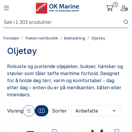
Skip to main content
0
Toggle navigation
Togg
Fiskeri nettbutikk
Forsiden
Fiskeri nettbutikk
Bekledning
Oljetøy
Havbruk
Oljetøy
Aktuelt
Robuste og pustende oljejakker, bukser, hansker og
Om oss
støvler som tåler tøffe maritime forhold. Designet
for å holde deg tørr, varm og komfortabel – dag
etter dag – enten du er på merdkanten, båten eller
Kontakt
innendørs.
Visning
Sorter