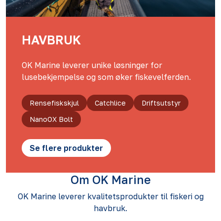
HAVBRUK
OK Marine leverer unike løsninger for
lusebekjempelse og som øker fiskevelferden.
Rensefiskskjul
Catchlice
Driftsutstyr
NanoOX Bolt
Se flere produkter
Om OK Marine
OK Marine leverer kvalitetsprodukter til fiskeri og
havbruk.