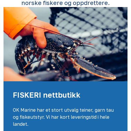
norske fiskere og oppdrettere.
FISKERI nettbutikk
OK Marine har et stort utvalg teiner, garn tau
og fiskeutstyr. Vi har kort leveringstid i hele
landet.