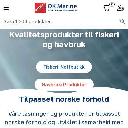
Skip to main content
0
Toggle navigation
Togg
Fiskeri nettbutikk
Kvalitetsprodukter til fiskeri
Havbruk
og havbruk
Aktuelt
Fiskeri: Nettbutikk
Om oss
Havbruk: Produkter
Kontakt
Tilpasset norske forhold
Våre løsninger og produkter er tilpasset
norske forhold og utviklet i samarbeid med