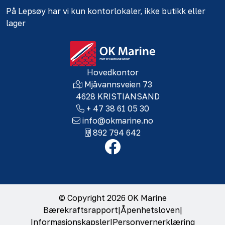
På Lepsøy har vi kun kontorlokaler, ikke butikk eller
lager
Hovedkontor
Mjåvannsveien 73
4628 KRISTIANSAND
+ 47 38 61 05 30
info@okmarine.no
892 794 642
© Copyright 2026 OK Marine
Bærekraftsrapport
|
Åpenhetsloven
|
Informasjonskapsler
|
Personvernerklæring