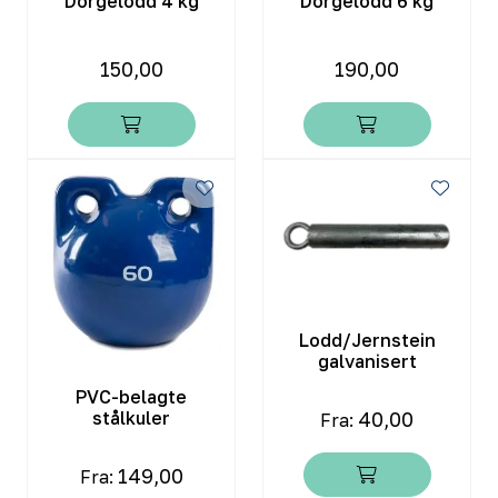
Dorgelodd 4 kg
Dorgelodd 6 kg
150,00
190,00
Lodd/Jernstein
galvanisert
PVC-belagte
40,00
stålkuler
Fra:
149,00
Fra: