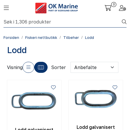
Skip to main content
0
Toggle navigation
Togg
Fiskeri nettbutikk
Forsiden
Fiskeri nettbutikk
Tilbehør
Lodd
Havbruk
Lodd
Aktuelt
Visning
Sorter
Om oss
Kontakt
Lodd galvanisert
Lodd galvanisert