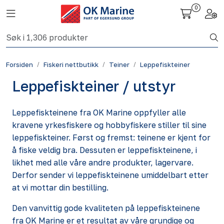
Skip to main content
0
Toggle navigation
Togg
Fiskeri nettbutikk
Forsiden
Fiskeri nettbutikk
Teiner
Leppefiskteiner
Havbruk
Leppefiskteiner / utstyr
Aktuelt
Leppefiskteinene fra OK Marine oppfyller alle
Om oss
kravene yrkesfiskere og hobbyfiskere stiller til sine
leppefiskteiner. Først og fremst: teinene er kjent for
å fiske veldig bra. Dessuten er leppefiskteinene, i
Kontakt
likhet med alle våre andre produkter, lagervare.
Derfor sender vi leppefiskteinene umiddelbart etter
at vi mottar din bestilling.
Den vanvittig gode kvaliteten på leppefiskteinene
fra OK Marine er et resultat av våre grundige og