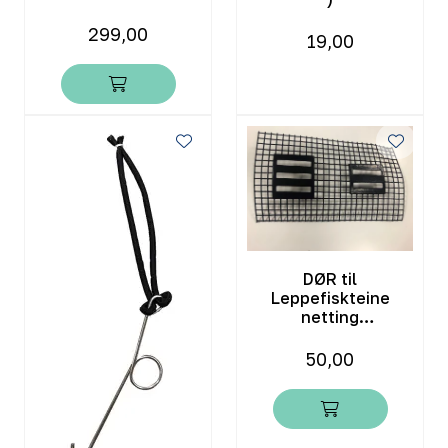
299,00
19,00
DØR til
Leppefiskteine
netting
m/fluktåpning
50,00