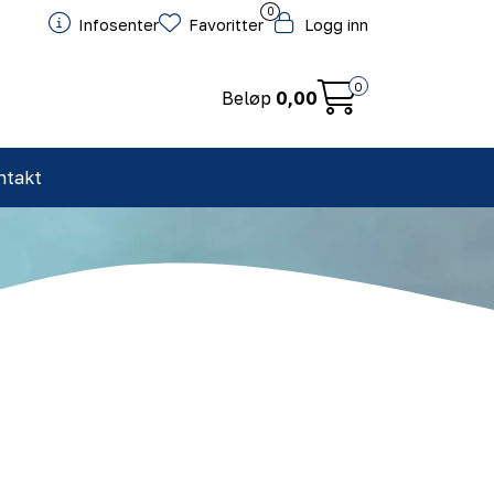
0
Infosenter
Favoritter
Logg inn
0
Beløp
0,00
ntakt