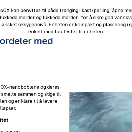
OX kan benyttes til både trenging i kast/perling, åpne me
lukkede merder og lukkede merder -for å sikre god vannkva
 ønsket oksygennivå. Enheten er kompakt og plassering i sj
enkelt med tau festet til enheten.
ordeler med
OOX-nanoboblene og deres
å smelte sammen og stige til
en og er klare til å levere
ollapser.
vitet
r har en