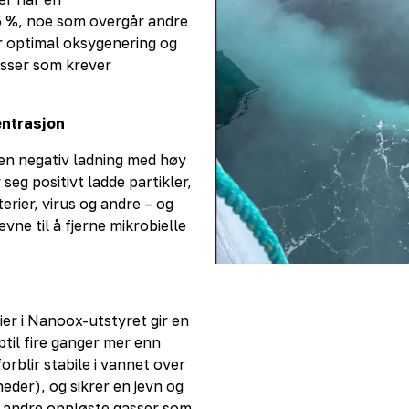
5 %, noe som overgår andre
er optimal oksygenering og
esser som krever
sentrasjon
 negativ ladning med høy
seg positivt ladde partikler,
kterier, virus og andre – og
vne til å fjerne mikrobielle
er i Nanoox-utstyret gir en
til fire ganger mer enn
rblir stabile i vannet over
neder), og sikrer en jevn og
og andre oppløste gasser som