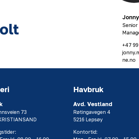
Jonny
olt
Senior
Manag
+47 99
jonny.
ne.no
eri
Havbruk
k
Avd. Vestland
nnsveien 73
Røtingavegen 4
 KRISTIANSAND
5216 Lepsøy
stider:
Kontortid: