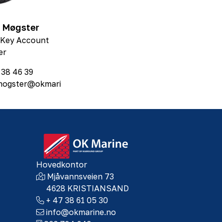
 Møgster
 Key Account
er
 38 46 39
mogster@okmari
Hovedkontor
Mjåvannsveien 73
4628 KRISTIANSAND
+ 47 38 61 05 30
info@okmarine.no