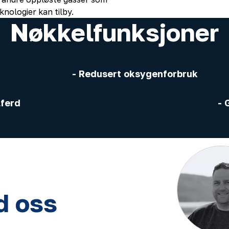
knologier kan tilby.
Nøkkelfunksjoner
- Redusert oksygenforbruk
lferd
- 
d oss