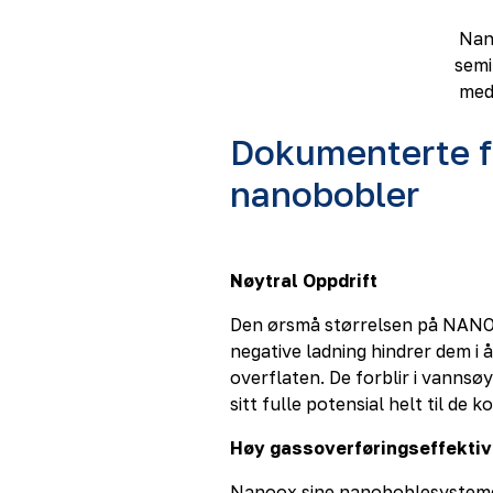
Nano
semi
med
Dokumenterte f
nanobobler
Nøytral Oppdrift
Den ørsmå størrelsen på NAN
negative ladning hindrer dem i 
overflaten. De forblir i vannsøyl
sitt fulle potensial helt til de k
Høy gassoverføringseffekti
Nanoox sine nanoboblesysteme