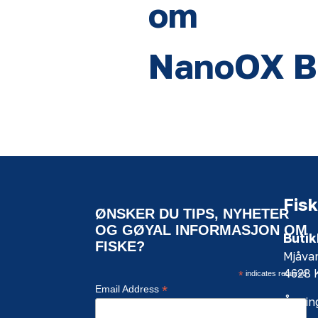
om
NanoOX B
Fisk
ØNSKER DU TIPS, NYHETER
OG GØYAL INFORMASJON OM
Butik
FISKE?
Mjåva
4628
*
indicates required
*
Email Address
Åpning