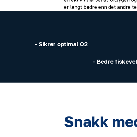
er langt bedre enn det andre te
- Sikrer optimal O2
- Bedre fiskeve
Snakk me