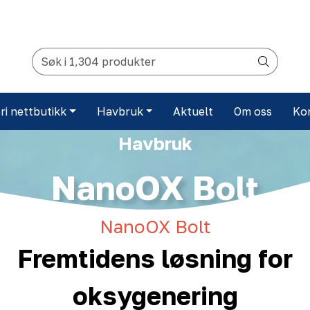
ri nettbutikk
Havbruk
Aktuelt
Om oss
Ko
Havbruk
NanoOX Bolt
NanoOX Bolt
Fremtidens løsning for
oksygenering