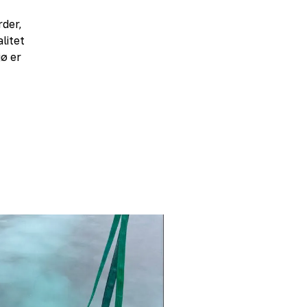
rder,
litet
ø er