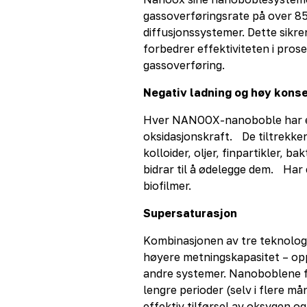
gassoverføringsrate på over 8
diffusjonssystemer. Dette sikr
forbedrer effektiviteten i pros
gassoverføring.
Negativ ladning og høy kon
Hver NANOOX-nanoboble har en
oksidasjonskraft. De tiltrekker 
kolloider, oljer, finpartikler, ba
bidrar til å ødelegge dem. Har e
biofilmer.
Supersaturasjon
Kombinasjonen av tre teknologi
høyere metningskapasitet – opp
andre systemer. Nanoboblene fo
lengre perioder (selv i flere må
effektiv tilførsel av oksygen 