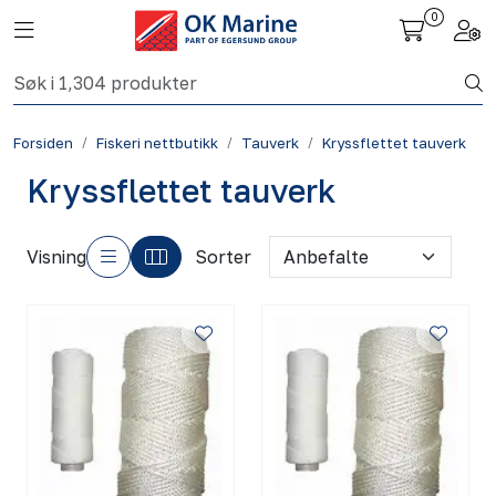
Skip to main content
0
Toggle navigation
Togg
Fiskeri nettbutikk
Forsiden
Fiskeri nettbutikk
Tauverk
Kryssflettet tauverk
Havbruk
Kryssflettet tauverk
Aktuelt
Visning
Sorter
Om oss
Kontakt