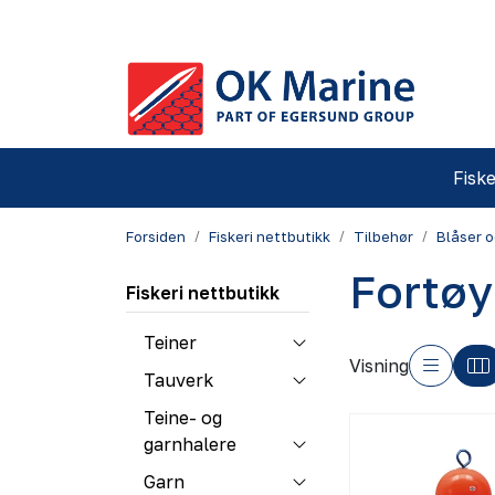
Skip to main content
Fiske
Forsiden
Fiskeri nettbutikk
Tilbehør
Blåser o
Fortøy
Fiskeri nettbutikk
Teiner
Visning
Tauverk
Teine- og
garnhalere
Garn