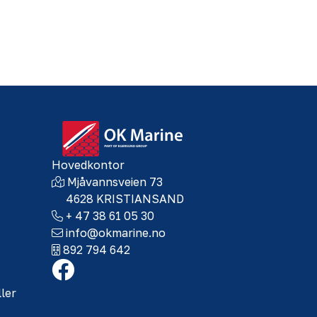
Hovedkontor
Mjåvannsveien 73
4628 KRISTIANSAND
+ 47 38 61 05 30
info@okmarine.no
892 794 642
ller