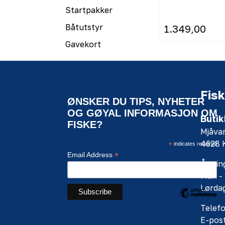
Startpakker
Båtutstyr
1.349,00
Gavekort
Fisk
ØNSKER DU TIPS, NYHETER
OG GØYAL INFORMASJON OM
Butik
FISKE?
Mjåva
4628
*
indicates required
*
Email Address
Åpning
Man - 
Lørdag
Telefo
E-pos