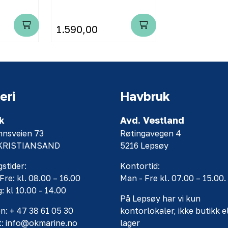
1.590,00
eri
Havbruk
k
Avd. Vestland
nnsveien 73
Røtingavegen 4
 KRISTIANSAND
5216 Lepsøy
stider:
Kontortid:
Fre: kl. 08.00 – 16.00
Man - Fre kl. 07.00 – 15.00.
: kl 10.00 - 14.00
På Lepsøy har vi kun
n: + 47 38 61 05 30
kontorlokaler, ikke butikk e
t: info@okmarine.no
lager