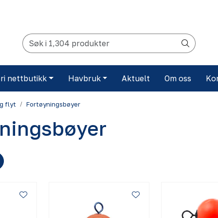
ri nettbutikk
Havbruk
Aktuelt
Om oss
Ko
g flyt
Fortøyningsbøyer
ningsbøyer