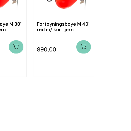
øye M 30''
Fortøyningsbøye M 40''
ern
rød m/ kort jern
890,00