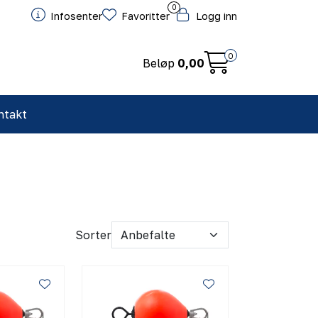
0
Infosenter
Favoritter
Logg inn
0
Beløp
0,00
ntakt
Sorter