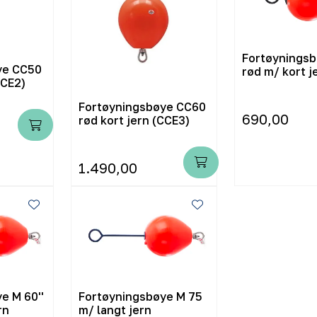
Fortøyningsb
ye CC50
rød m/ kort j
(CCE2)
Fortøyningsbøye CC60
690,00
rød kort jern (CCE3)
1.490,00
e M 60''
Fortøyningsbøye M 75
rn
m/ langt jern