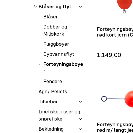
Blåser og flyt
Blåser
Dobber og
Fortøyningsbø
Miljøkork
rød kort jern 
Flaggbøyer
Dypvannsflyt
1.149,00
Fortøyningsbøye
r
Fendere
Agn/ Pellets
Tilbehør
Linefiske, ruser og
snørefiske
Fortøyningsbøy
Bekledning
rød m/ langt je