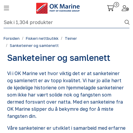
Skip to main content
0
Toggle navigation
Togg
Fiskeri nettbutikk
Forsiden
Fiskeri nettbutikk
Teiner
Havbruk
Sanketeiner og samlenett
Sanketeiner og samlenett
Aktuelt
Vi i OK Marine vet hvor viktig det er at sanketeiner
Om oss
og samlenett er av topp kvalitet. Vi har jo alle hørt
de kjedelige historiene om hjemmelagde sanketeiner
Kontakt
som ikke har vært solide nok og fangsten som
dermed forsvant over natta. Med en sanketeine fra
OK Marine slipper du å bekymre deg for å miste
fangsten din.
Våre sanketeiner er utviklet i samarbeid med erfarne