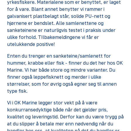
yrkesfiskere. Materialene som er benyttet, er laget
for å vare. Blant annet benytter vi rammer i
galvanisert plastbelagt står, solide PU-nett og
hjørnene er bendslet. Alle samlenettene og
sanketeinene er naturligvis testet i praksis under
ulike forhold. TIlbakemeldingene vi får er
utelukkende positive!
Enten du trenger en sanketeine/samlenett for
hummer, krabbe eller fisk - finner du det her hos OK
Marine. Vi har både store og mindre varianter. Du
finner også leppefisknett og merder i ulike
størrelser, som for øvrig også egner seg til annen
type fisk.
Vi i OK Marine legger stor vekt på å være
konkurransedyktige både når det gjelder pris,
kvalitet og leveringstid. Derfor kan du være trygg på
at du slipper å betale mer enn nødvendig når du
handler hos oss, at kvaliteten på det du handler er