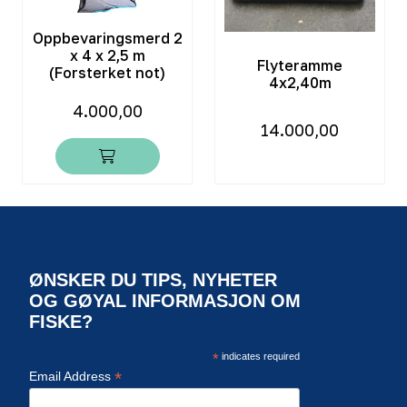
Oppbevaringsmerd 2
x 4 x 2,5 m
Flyteramme
(Forsterket not)
4x2,40m
4.000,00
14.000,00
ØNSKER DU TIPS, NYHETER
OG GØYAL INFORMASJON OM
FISKE?
*
indicates required
*
Email Address