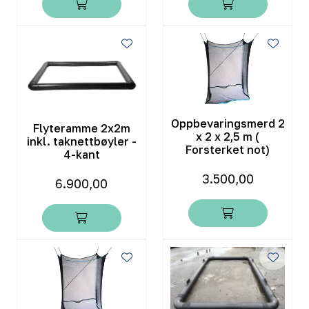
Oppbevaringsmerd 2
Flyteramme 2x2m
x 2 x 2,5 m (
inkl. taknettbøyler -
Forsterket not)
4-kant
3.500,00
6.900,00