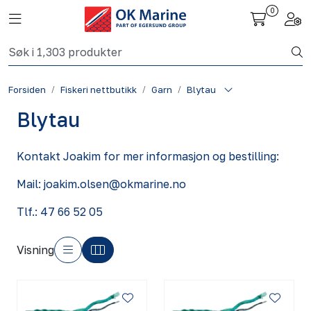
Skip to main content
0
Toggle navigation
Togg
Fiskeri nettbutikk
Forsiden
Fiskeri nettbutikk
Garn
Blytau
Havbruk
Blytau
Aktuelt
Kontakt Joakim for mer informasjon og bestilling:
Om oss
Mail: joakim.olsen@okmarine.no
Kontakt
Tlf.: 47 66 52 05
Visning