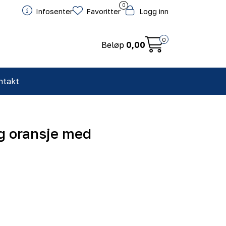
0
Infosenter
Favoritter
Logg inn
0
Beløp
0,00
ntakt
g oransje med