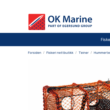
Skip to main content
Fiske
Forsiden
Fiskeri nettbutikk
Teiner
Hummerte