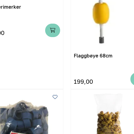
erimerker
00
Flaggbøye 68cm
199,00