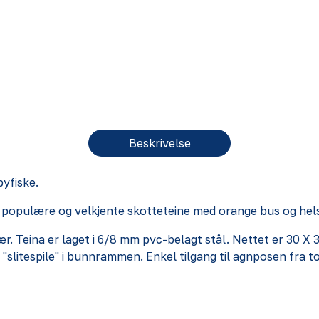
Beskrivelse
byfiske.
 populære og velkjente skotteteine med orange bus og hel
 vær. Teina er laget i 6/8 mm pvc-belagt stål. Nettet er 30 
"slitespile" i bunnrammen. Enkel tilgang til agnposen fra 