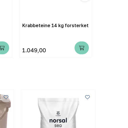
Krabbeteine 14 kg forsterket
Hummertein
med plastka
1.049,00
1.199,00