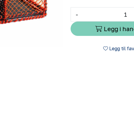
-
Legg i ha
Legg til fa