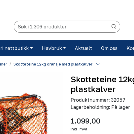
ri nettbutikk
Havbruk
Aktuelt
Om oss
Ko
iner
Skotteteine 12kg oransje med plastkalver
Skotteteine 12k
plastkalver
Produktnummer:
32057
Lagerbeholdning:
På lager
1.099,00
inkl. mva.