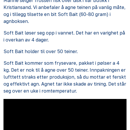
Marine selger frossen fisk over disk i vår butikk i
Kristiansand. Vi anbefaler å agne teinen på vanlig måte,
og i tillegg tilsette en bit Soft Bait (60-80 gram) i
agnboksen.
Soft Bait løser seg opp i vannet. Det har en varighet på
i overkan av 4 dager.
Soft Bait holder til over 50 teiner.
Soft Bait kommer som frysevare, pakket i pølser a 4
kg. Det er nok til å agne over 50 teiner. Innpakningen er
lufttett straks etter produksjon, så du mottar et ferskt
og effektivt agn. Agnet tar ikke skade av tining. Det står
seg over en uke i romtemperatur.