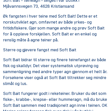
Soft Bait - teineagn - selges i vår butikk i
Mjåvannsvegen 73, 4628 Kristiansand
Øk fangsten i hver teine med Soft Bait! Dette er et
norskutviklet agn, omfavnet av både yrkes- og
fritidsfiskere. Gjør som mange andre og prøv Soft Bait
for å oppleve forskjellen. Soft Bait er en enkel og
renslig måte å agne teiner på.
Større og gjevere fangst med Soft Bait
Soft Bait bidrar til større og finere teinefangst av både
fisk og skalldyr. Det viser systematisk utprøving og
sammenligning med andre typer agn gjennom et helt år.
Forsøkene viser også at Soft Bait tiltrekker seg mindre
slimål og lus.
Soft Bait fungerer godt i reketeiner. Bruker du det som
fiske-, krabbe-, krepse- eller hummeragn, må du bruke
Soft Bait sammen med tradisjonelt agn inne i teinen. OK