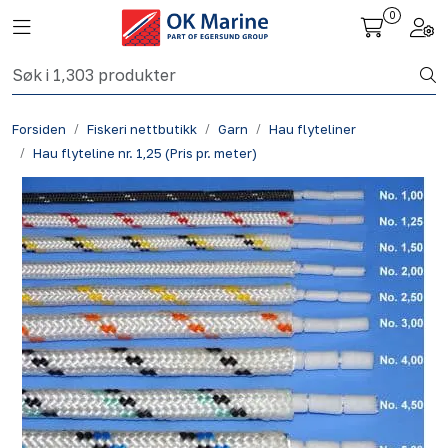
Skip to main content
0
Toggle navigation
Togg
Fiskeri nettbutikk
Forsiden
Fiskeri nettbutikk
Garn
Hau flyteliner
Havbruk
Hau flyteline nr. 1,25 (Pris pr. meter)
Aktuelt
Om oss
Kontakt