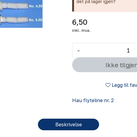
det på lager igjen?
6,50
inkl. mva.
-
Ikke tilgje
Legg til fa
Hau flyteline nr. 2
Beskrivelse