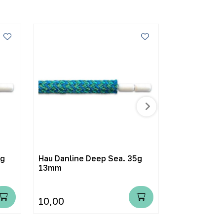
5g
Hau Danline Deep Sea. 35g
Hau Danlin
13mm
18mm
10,00
22,00