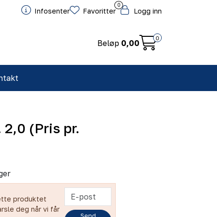
0
Infosenter
Favoritter
Logg inn
0
Beløp
0,00
ntakt
 2,0 (Pris pr.
ger
ette produktet
arsle deg når vi får
Send