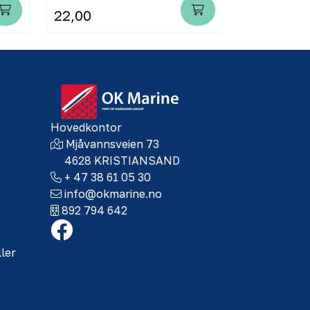
22,00
25,00
Hovedkontor
Mjåvannsveien 73
4628 KRISTIANSAND
+ 47 38 61 05 30
info@okmarine.no
892 794 642
ller