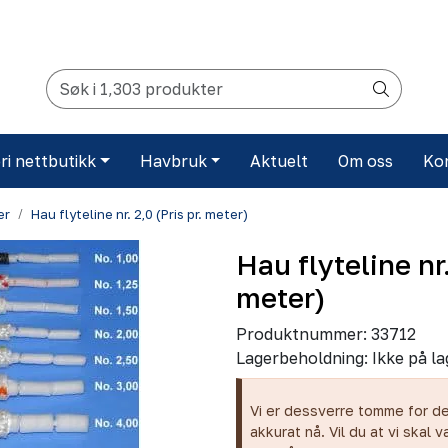
ri nettbutikk
Havbruk
Aktuelt
Om oss
Ko
er
Hau flyteline nr. 2,0 (Pris pr. meter)
Hau flyteline nr.
meter)
Produktnummer:
33712
Lagerbeholdning:
Ikke på la
Vi er dessverre tomme for d
akkurat nå. Vil du at vi skal v