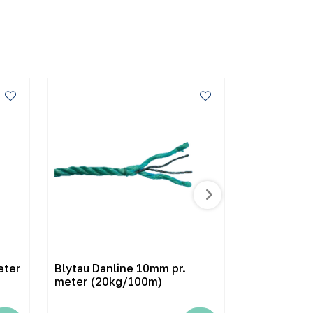
eter
Blytau Danline 10mm pr.
Blytau Danl
meter (20kg/100m)
meter (33k