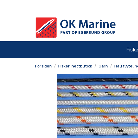
Skip to main content
Fiske
Forsiden
Fiskeri nettbutikk
Garn
Hau flytelin