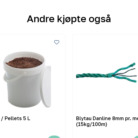
Andre kjøpte også
/ Pellets 5 L
Blytau Danline 8mm pr. m
(15kg/100m)