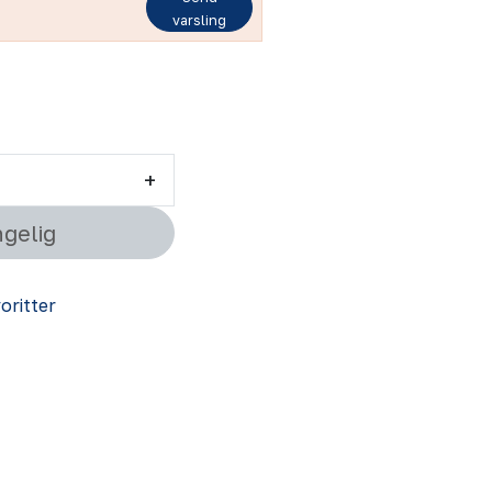
varsling
+
ngelig
voritter