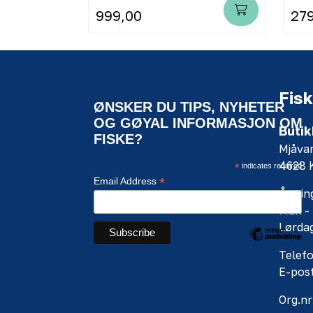
999,00
27
Fisk
ØNSKER DU TIPS, NYHETER
OG GØYAL INFORMASJON OM
Butik
FISKE?
Mjåva
4628
*
indicates required
*
Email Address
Åpning
Man - 
Lørdag
Telefo
E-pos
Org.nr