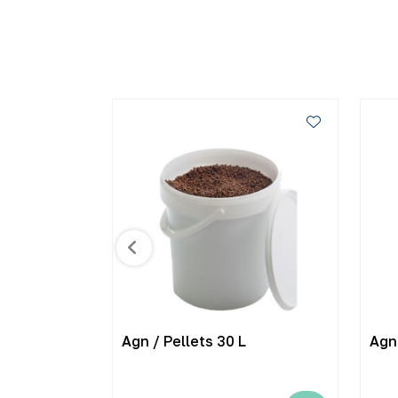
5 mm 540 m
Agn / Pellets 30 L
Agn 
 KROK