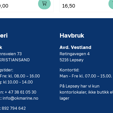
9,00
16,50
eri
Havbruk
k
Avd. Vestland
nnsveien 73
Røtingavegen 4
 KRISTIANSAND
5216 Lepsøy
stider:
Kontortid:
Fre: kl. 08.00 – 16.00
Man - Fre kl. 07.00 – 15.00.
: kl 10.00 - 14.00
På Lepsøy har vi kun
n: + 47 38 61 05 30
kontorlokaler, ikke butikk e
t: info@okmarine.no
lager
: 892 794 642