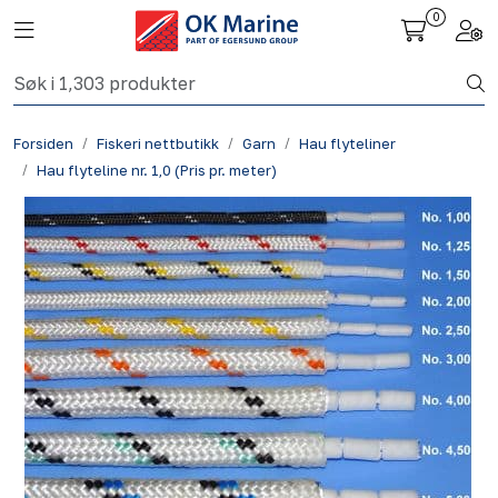
Skip to main content
0
Toggle navigation
Togg
Fiskeri nettbutikk
Forsiden
Fiskeri nettbutikk
Garn
Hau flyteliner
Havbruk
Hau flyteline nr. 1,0 (Pris pr. meter)
Aktuelt
Om oss
Kontakt