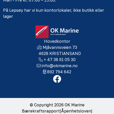
Man - Fre kl. 07.00 – 15.00.
På Lepsøy har vi kun kontorlokaler, ikke butikk eller
lager
Hovedkontor
Mjåvannsveien 73
4628 KRISTIANSAND
+ 47 38 61 05 30
info@okmarine.no
892 794 642
© Copyright 2026 OK Marine
Bærekraftsrapport
|
Åpenhetsloven
|