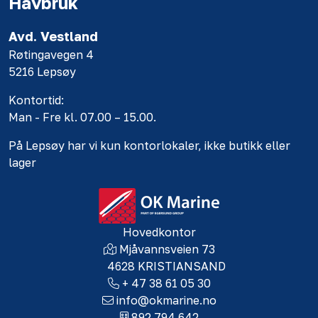
Havbruk
Avd. Vestland
Røtingavegen 4
5216 Lepsøy
Kontortid:
Man - Fre kl. 07.00 – 15.00.
På Lepsøy har vi kun kontorlokaler, ikke butikk eller
lager
Hovedkontor
Mjåvannsveien 73
4628 KRISTIANSAND
+ 47 38 61 05 30
info@okmarine.no
892 794 642