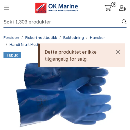
Skip to main content
0
Toggle navigation
Togg
Fiskeri nettbutikk
Forsiden
Fiskeri nettbutikk
Bekledning
Hansker
Havbruk
Handi Nitril Multipurpose
Dette produktet er ikke
Tilbud
Aktuelt
tilgjengelig for salg.
Om oss
Kontakt