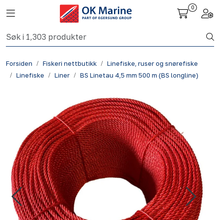
Skip to main content
0
Toggle navigation
Togg
Fiskeri nettbutikk
Forsiden
Fiskeri nettbutikk
Linefiske, ruser og snørefiske
Havbruk
Linefiske
Liner
BS Linetau 4,5 mm 500 m (BS longline)
Aktuelt
Om oss
Kontakt