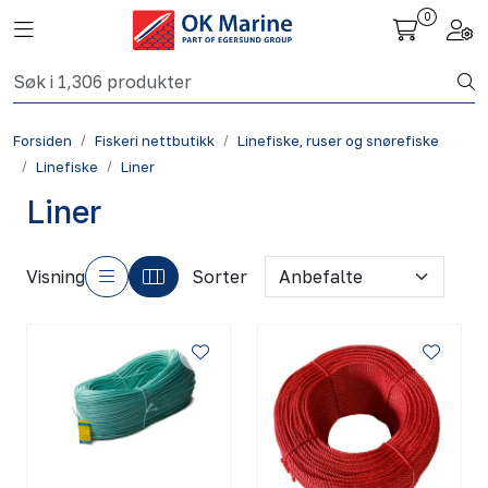
Skip to main content
0
Toggle navigation
Togg
Fiskeri nettbutikk
Forsiden
Fiskeri nettbutikk
Linefiske, ruser og snørefiske
Havbruk
Linefiske
Liner
Liner
Aktuelt
Om oss
Visning
Sorter
Kontakt