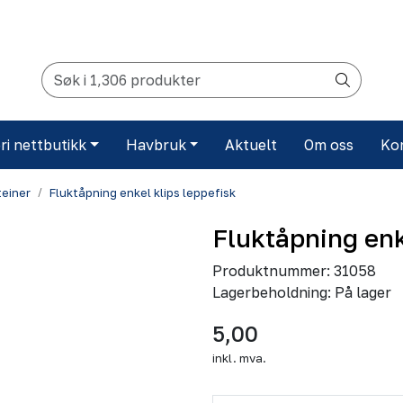
ri nettbutikk
Havbruk
Aktuelt
Om oss
Ko
teiner
Fluktåpning enkel klips leppefisk
Fluktåpning enk
Produktnummer:
31058
Lagerbeholdning:
På lager
5,00
inkl. mva.