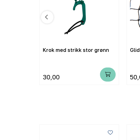
0 mm
Krok med strikk stor grønn
Glid
30,00
50,