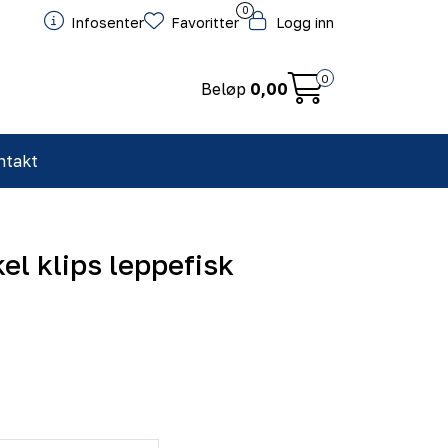
0
Infosenter
Favoritter
Logg inn
0
Beløp
0,00
ntakt
el klips leppefisk