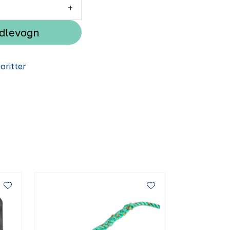
+
ndlevogn
voritter