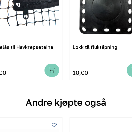
elås til Havkrepseteine
Lokk til fluktåpning
00
10,00
Andre kjøpte også