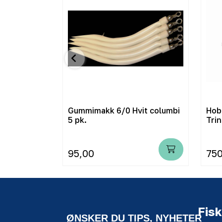
Gummimakk 6/0 Hvit columbi
Hob
5 pk.
Trin
95,00
750
Fisk
ØNSKER DU TIPS, NYHETER