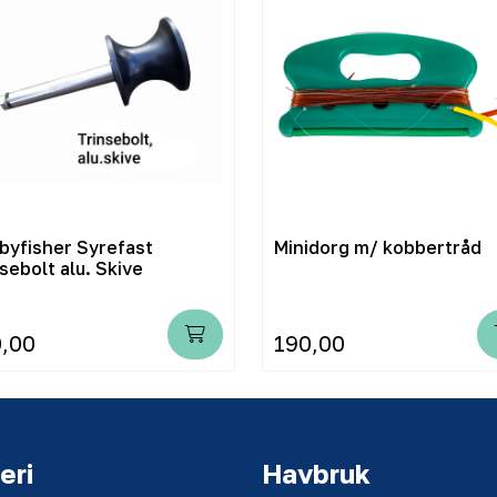
byfisher Syrefast
Minidorg m/ kobbertråd
sebolt alu. Skive
,00
190,00
eri
Havbruk