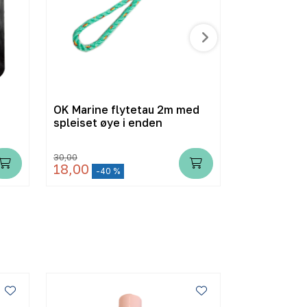
OK Marine flytetau 2m med
Hurtigsnapp
spleiset øye i enden
10mm Unive
30,00
18,00
20,00
-40 %