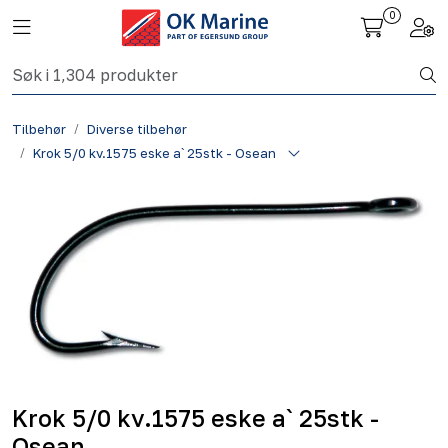
Skip to main content
0
Toggle navigation
Togg
Fiskeri nettbutikk
Tilbehør
Diverse tilbehør
Havbruk
Krok 5/0 kv.1575 eske a` 25stk - Osean
Aktuelt
Om oss
Kontakt
Krok 5/0 kv.1575 eske a` 25stk -
Osean