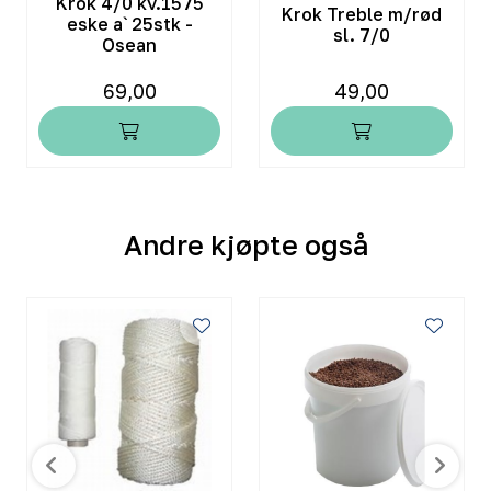
Krok 4/0 kv.1575
Krok Treble m/rød
eske a` 25stk -
sl. 7/0
Osean
69,00
49,00
Andre kjøpte også