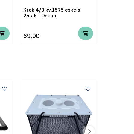
Krok 4/0 kv.1575 eske a`
Lucas 200g
25stk - Osean
69,00
125,00