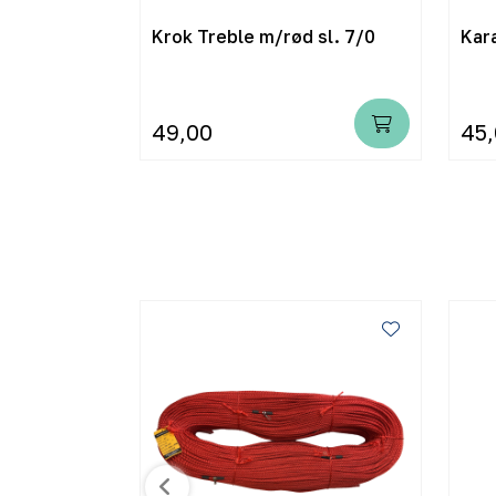
eske a`
Krok Treble m/rød sl. 7/0
Kar
49,00
45