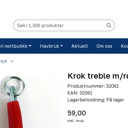
ri nettbutikk
Havbruk
Aktuelt
Om oss
Ko
10/0
Krok treble m/r
Produktnummer:
32061
EAN:
32061
Lagerbeholdning:
På lager
59,00
inkl. mva.