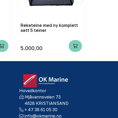
Reketeine med ny komplett
Fisketeine
sett 5 teiner
5.000,00
1.049,00
Hovedkontor
Mjåvannsveien 73
4628 KRISTIANSAND
+ 47 38 61 05 30
info@okmarine.no