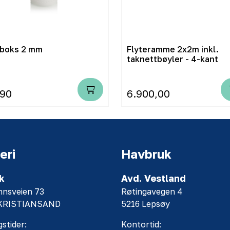
boks 2 mm
Flyteramme 2x2m inkl.
taknettbøyler - 4-kant
,90
6.900,00
eri
Havbruk
k
Avd. Vestland
nnsveien 73
Røtingavegen 4
 KRISTIANSAND
5216 Lepsøy
stider:
Kontortid: