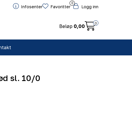
0
Infosenter
Favoritter
Logg inn
0
Beløp
0,00
ntakt
ød sl. 10/0