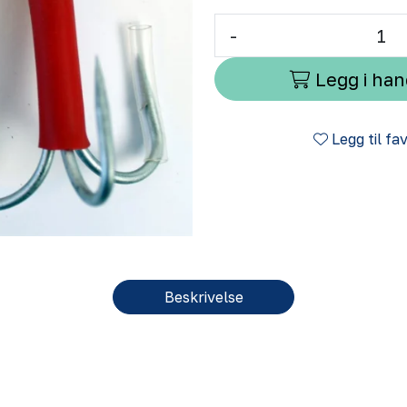
-
Legg i ha
Legg til fa
Beskrivelse