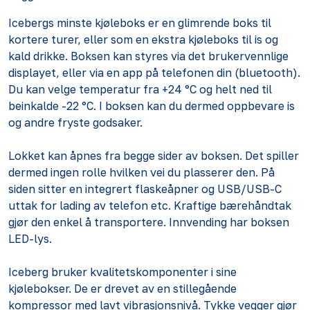
Icebergs minste kjøleboks er en glimrende boks til
kortere turer, eller som en ekstra kjøleboks til is og
kald drikke. Boksen kan styres via det brukervennlige
displayet, eller via en app på telefonen din (bluetooth).
Du kan velge temperatur fra +24 °C og helt ned til
beinkalde -22 °C. I boksen kan du dermed oppbevare is
og andre fryste godsaker.
Lokket kan åpnes fra begge sider av boksen. Det spiller
dermed ingen rolle hvilken vei du plasserer den. På
siden sitter en integrert flaskeåpner og USB/USB-C
uttak for lading av telefon etc. Kraftige bærehåndtak
gjør den enkel å transportere. Innvending har boksen
LED-lys.
Iceberg bruker kvalitetskomponenter i sine
kjølebokser. De er drevet av en stillegående
kompressor med lavt vibrasjonsnivå. Tykke vegger gjør