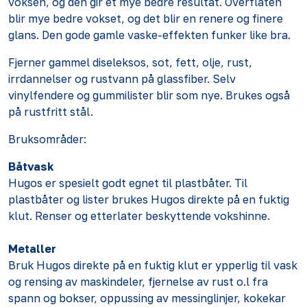
voksen, og den gir et mye bedre resultat. Overflaten
blir mye bedre vokset, og det blir en renere og finere
glans. Den gode gamle vaske-effekten funker like bra.
Fjerner gammel diseleksos, sot, fett, olje, rust,
irrdannelser og rustvann på glassfiber. Selv
vinylfendere og gummilister blir som nye. Brukes også
på rustfritt stål.
Bruksområder:
Båtvask
Hugos er spesielt godt egnet til plastbåter. Til
plastbåter og lister brukes Hugos direkte på en fuktig
klut. Renser og etterlater beskyttende vokshinne.
Metaller
Bruk Hugos direkte på en fuktig klut er ypperlig til vask
og rensing av maskindeler, fjernelse av rust o.l fra
spann og bokser, oppussing av messinglinjer, kokekar