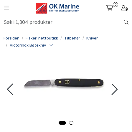
Skip to main content
0
Toggle navigation
Togg
Fiskeri nettbutikk
Forsiden
Fiskeri nettbutikk
Tilbehør
Kniver
Havbruk
Victorinox Bøtekniv
Aktuelt
Om oss
Kontakt