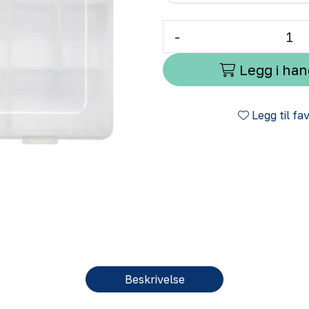
-
Legg i ha
Legg til fa
Beskrivelse