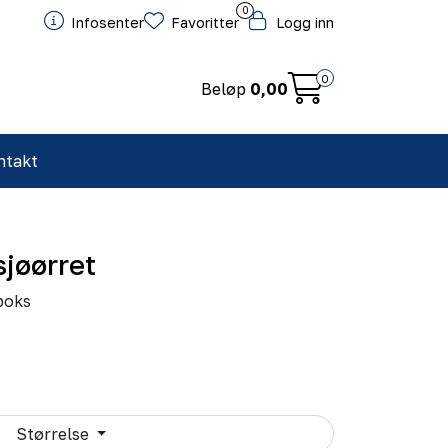
0
Infosenter
Favoritter
Logg inn
0
Beløp
0,00
ntakt
sjøørret
boks
Størrelse