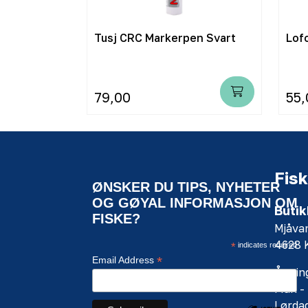
krok.
Tusj CRC Markerpen Svart
79,00
55,
Fisk
ØNSKER DU TIPS, NYHETER
OG GØYAL INFORMASJON OM
Butik
FISKE?
Mjåva
4628
*
indicates required
*
Email Address
Åpning
Man - 
Lørdag