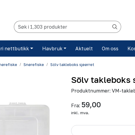
ri nettbutikk
Havbruk
Aktuelt
Om oss
Ko
snørefiske
Snørefiske
Sölv takleboks sjøørret
Sölv takleboks 
Produktnummer:
VM-takle
59,00
Fra:
inkl. mva.