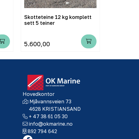
Skotteteine 12 kg komplett
Fiskerimer
sett 5 teiner
5.600,00
59,00
Hovedkontor
Mjåvannsveien 73
4628 KRISTIANSAND
+ 47 38 61 05 30
info@okmarine.no
892 794 642