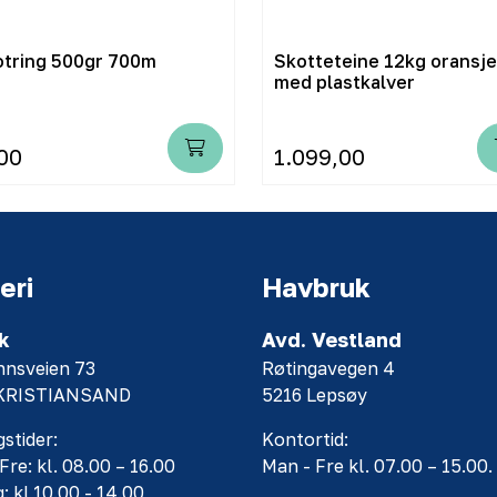
Lofotring 500gr 700m
Skotteteine 12kg oransje
med plastkalver
00
1.099,00
eri
Havbruk
k
Avd. Vestland
nnsveien 73
Røtingavegen 4
 KRISTIANSAND
5216 Lepsøy
stider:
Kontortid:
Fre: kl. 08.00 – 16.00
Man - Fre kl. 07.00 – 15.00.
: kl 10.00 - 14.00