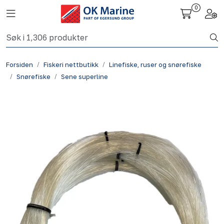
Skip to main content
0
Toggle navigation
Togg
Fiskeri nettbutikk
Forsiden
Fiskeri nettbutikk
Linefiske, ruser og snørefiske
Havbruk
Snørefiske
Sene superline
Aktuelt
Om oss
Kontakt