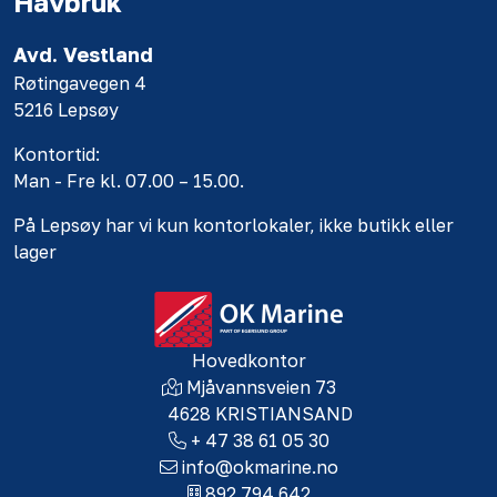
Havbruk
Avd. Vestland
Røtingavegen 4
5216 Lepsøy
Kontortid:
Man - Fre kl. 07.00 – 15.00.
På Lepsøy har vi kun kontorlokaler, ikke butikk eller
lager
Hovedkontor
Mjåvannsveien 73
4628 KRISTIANSAND
+ 47 38 61 05 30
info@okmarine.no
892 794 642