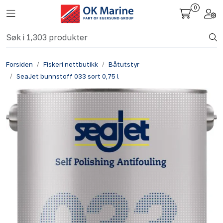
Skip to main content
0
Toggle navigation
Togg
Fiskeri nettbutikk
Forsiden
Fiskeri nettbutikk
Båtutstyr
Havbruk
SeaJet bunnstoff 033 sort 0,75 l
Aktuelt
Om oss
Kontakt