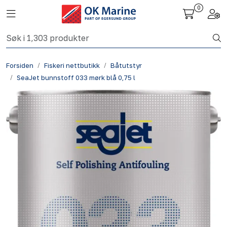
Skip to main content
0
Toggle navigation
Togg
Fiskeri nettbutikk
Forsiden
Fiskeri nettbutikk
Båtutstyr
Havbruk
SeaJet bunnstoff 033 mørk blå 0,75 l
Aktuelt
Om oss
Kontakt