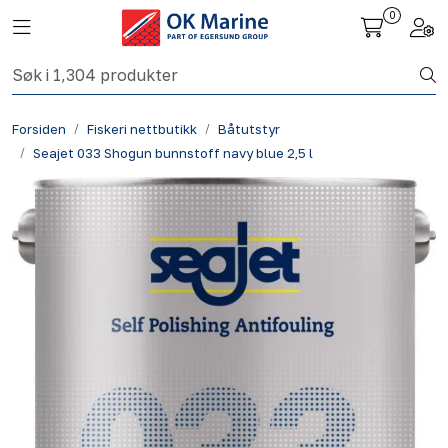
Skip to main content
0
Toggle navigation
Togg
Fiskeri nettbutikk
Forsiden
Fiskeri nettbutikk
Båtutstyr
Havbruk
Seajet 033 Shogun bunnstoff navy blue 2,5 l
Aktuelt
Om oss
Kontakt