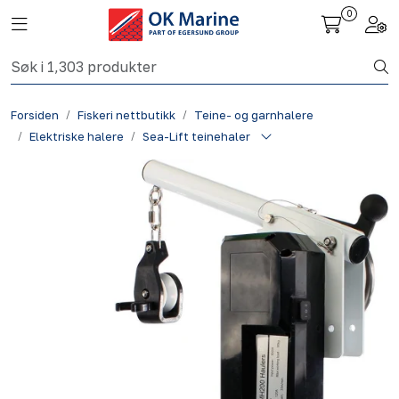
Skip to main content
0
Toggle navigation
Togg
Fiskeri nettbutikk
Forsiden
Fiskeri nettbutikk
Teine- og garnhalere
Havbruk
Elektriske halere
Sea-Lift teinehaler
Aktuelt
Om oss
Kontakt