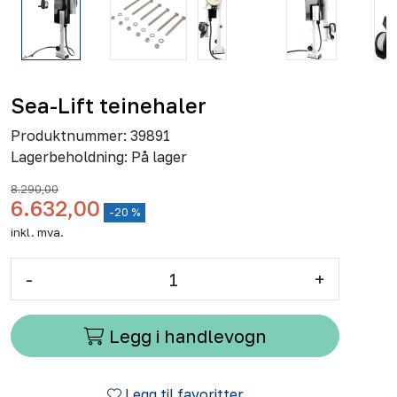
Sea-Lift teinehaler
Produktnummer:
39891
Lagerbeholdning:
På lager
8.290,00
6.632,00
-20 %
inkl. mva.
-
+
Legg i handlevogn
Legg til favoritter