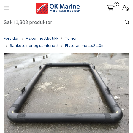
Skip to main content
0
Toggle navigation
Togg
Fiskeri nettbutikk
Forsiden
Fiskeri nettbutikk
Teiner
Havbruk
Sanketeiner og samlenett
Flyteramme 4x2,40m
Aktuelt
Om oss
Kontakt