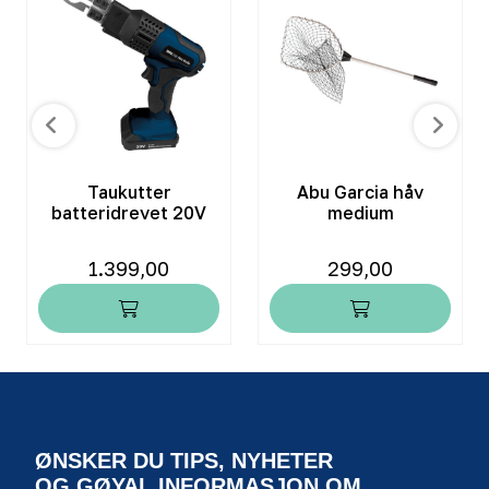
Taukutter
Abu Garcia håv
batteridrevet 20V
medium
1.399,00
299,00
ØNSKER DU TIPS, NYHETER
OG GØYAL INFORMASJON OM