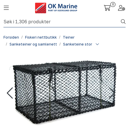
Skip to main content
0
Toggle navigation
Togg
Fiskeri nettbutikk
Forsiden
Fiskeri nettbutikk
Teiner
Havbruk
Sanketeiner og samlenett
Sanketeine stor
Aktuelt
Om oss
Kontakt