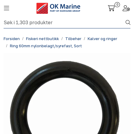
Skip to main content
0
Toggle navigation
Togg
Fiskeri nettbutikk
Forsiden
Fiskeri nettbutikk
Tilbehør
Kalver og ringer
Havbruk
Ring 60mm nylonbelagt/syrefast, Sort
Aktuelt
Om oss
Kontakt