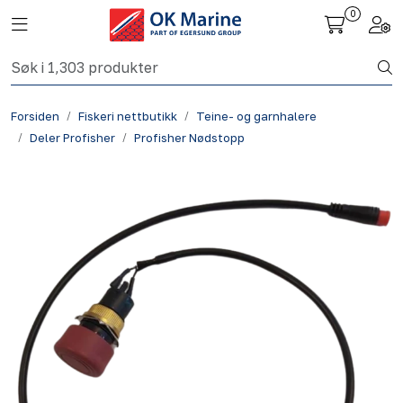
Skip to main content
0
Toggle navigation
Togg
Fiskeri nettbutikk
Forsiden
Fiskeri nettbutikk
Teine- og garnhalere
Havbruk
Deler Profisher
Profisher Nødstopp
Aktuelt
Om oss
Kontakt