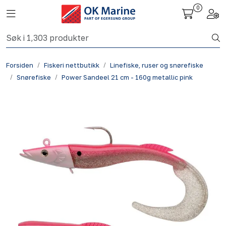
Skip to main content
0
Toggle navigation
Togg
Fiskeri nettbutikk
Forsiden
Fiskeri nettbutikk
Linefiske, ruser og snørefiske
Havbruk
Snørefiske
Power Sandeel 21 cm - 160g metallic pink
Aktuelt
Om oss
Kontakt