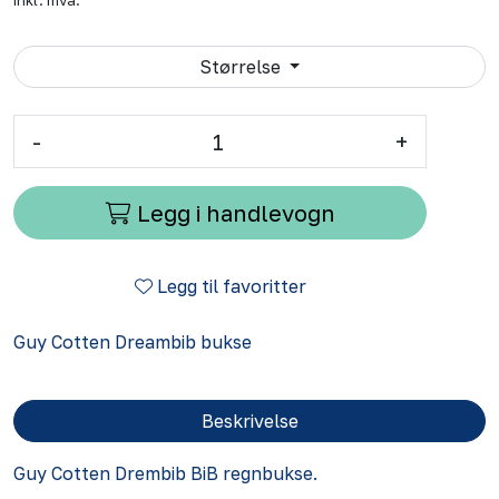
inkl. mva.
Størrelse
-
+
Legg i handlevogn
Legg til favoritter
Guy Cotten Dreambib bukse
Beskrivelse
Guy Cotten Drembib BiB regnbukse.