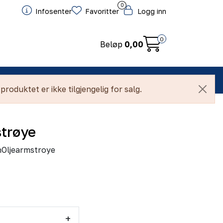
0
Infosenter
Favoritter
Logg inn
0
Beløp
0,00
ntakt
produktet er ikke tilgjengelig for salg.
trøye
Oljearmstroye
+