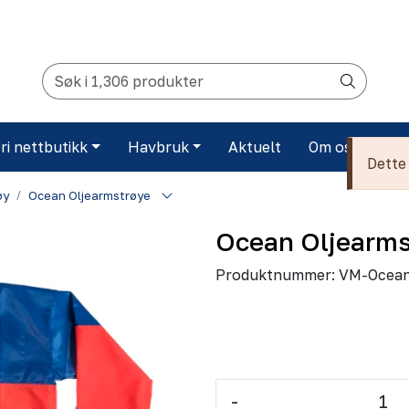
ri nettbutikk
Havbruk
Aktuelt
Om oss
Ko
Dette 
øy
Ocean Oljearmstrøye
Ocean Oljearms
Produktnummer:
VM-Ocean
-