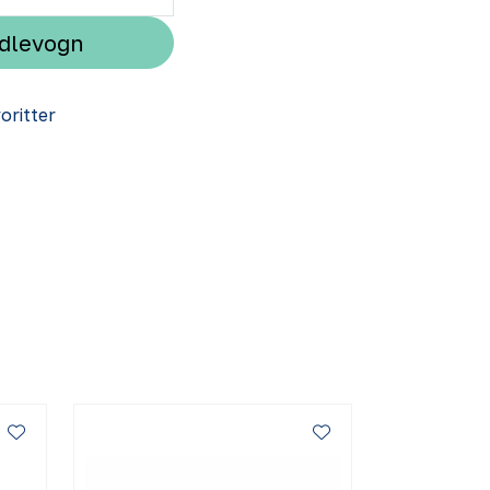
ndlevogn
voritter