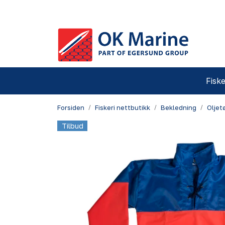
Skip to main content
Fiske
Forsiden
Fiskeri nettbutikk
Bekledning
Oljet
Tilbud