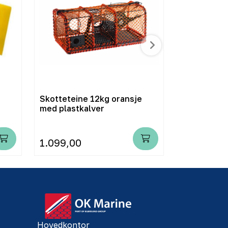
Skotteteine 12kg oransje
Agnboks m/
med plastkalver
1.099,00
39,90
Hovedkontor