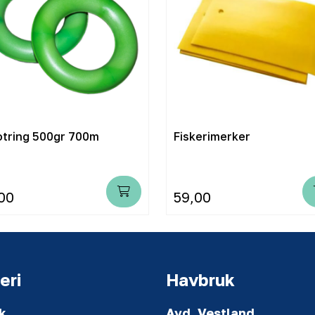
Lofotring 500gr 700m
Fiskerimerker
00
59,00
eri
Havbruk
k
Avd. Vestland