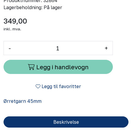
Produktnummer:
32864
Lagerbeholdning:
På lager
349,00
inkl. mva.
-
+
Legg i handlevogn
Legg til favoritter
Ørretgarn 45mm
Beskrivelse