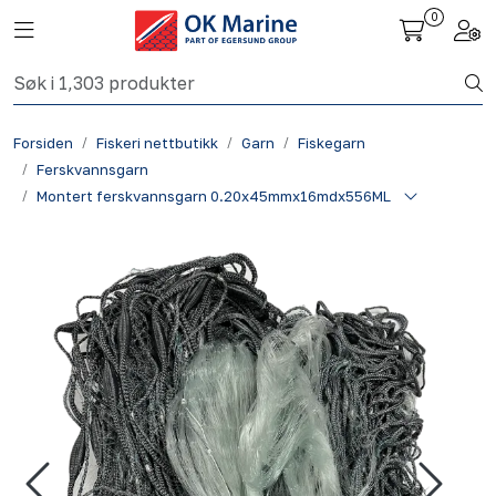
Skip to main content
0
Toggle navigation
Togg
Fiskeri nettbutikk
Forsiden
Fiskeri nettbutikk
Garn
Fiskegarn
Havbruk
Ferskvannsgarn
Montert ferskvannsgarn 0.20x45mmx16mdx556ML
Aktuelt
Om oss
Kontakt