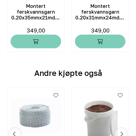
Montert
Montert
ferskvannsgarn
ferskvannsgarn
0.20x35mmx21mdx7
0.20x31mmx24mdx8
16ML
10ML
349,00
349,00
Andre kjøpte også