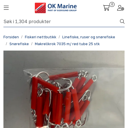
Skip to main content
0
Toggle navigation
Togg
Fiskeri nettbutikk
Forsiden
Fiskeri nettbutikk
Linefiske, ruser og snørefiske
Havbruk
Snørefiske
Makrellkrok 7035 m/ rød tube 25 stk
Aktuelt
Om oss
Kontakt