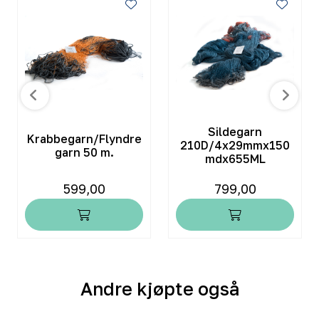
Sildegarn
Krabbegarn/Flyndre
210D/4x29mmx150
garn 50 m.
mdx655ML
599,00
799,00
Andre kjøpte også