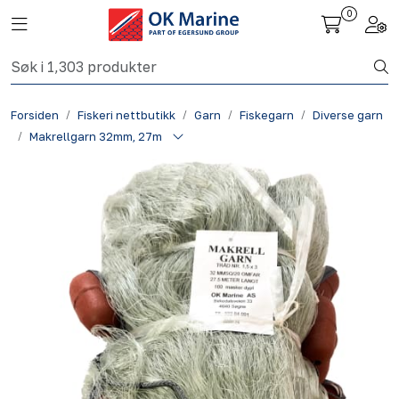
Skip to main content
0
Toggle navigation
Togg
Fiskeri nettbutikk
Forsiden
Fiskeri nettbutikk
Garn
Fiskegarn
Diverse garn
Havbruk
Makrellgarn 32mm, 27m
Aktuelt
Om oss
Kontakt