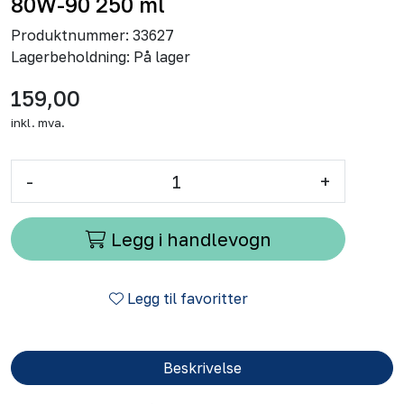
80W-90 250 ml
Produktnummer:
33627
Lagerbeholdning:
På lager
159,00
inkl. mva.
-
+
Legg i handlevogn
Legg til favoritter
Beskrivelse