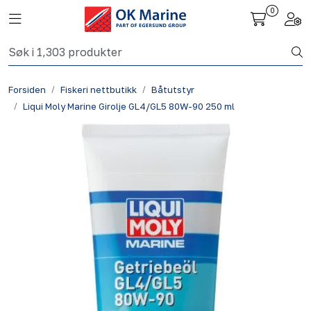
Skip to main content
0
Toggle navigation
Togg
Fiskeri nettbutikk
Forsiden
Fiskeri nettbutikk
Båtutstyr
Havbruk
Liqui Moly Marine Girolje GL4/GL5 80W-90 250 ml
Aktuelt
Om oss
Kontakt