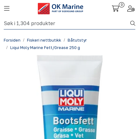
Skip to main content
0
Toggle navigation
Togg
Fiskeri nettbutikk
Forsiden
Fiskeri nettbutikk
Båtutstyr
Havbruk
Liqui Moly Marine Fett/Grease 250 g
Aktuelt
Om oss
Kontakt