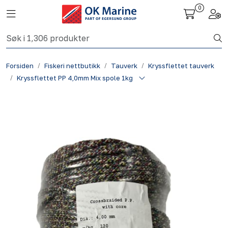
Skip to main content
0
Toggle navigation
Togg
Fiskeri nettbutikk
Forsiden
Fiskeri nettbutikk
Tauverk
Kryssflettet tauverk
Havbruk
Kryssflettet PP 4,0mm Mix spole 1kg
Aktuelt
Om oss
Kontakt