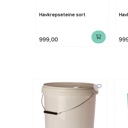
50
Havkrepseteine sort
Hav
 toppåpning
999,00
99