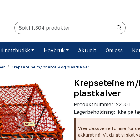
ri nettbutikk
Havbruk
Aktuelt
Om oss
Ko
ner
Krepseteine m/innerkalv og plastkalver
Krepseteine m/
plastkalver
Produktnummer:
22001
Lagerbeholdning:
Ikke på la
Vi er dessverre tomme for d
akkurat nå. Vil du at vi skal v