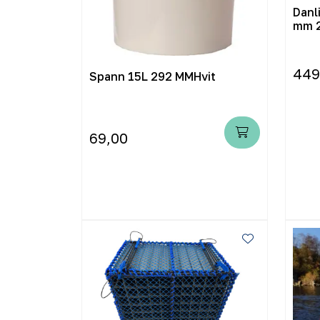
Danl
mm 
449
Spann 15L 292 MMHvit
69,00