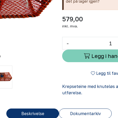
det på lager igjen?
579,00
inkl. mva.
-
Legg i ha
Legg til fa
Krepseteine med knuteløs ag
utførelse.
Beskrivelse
Dokumentarkiv