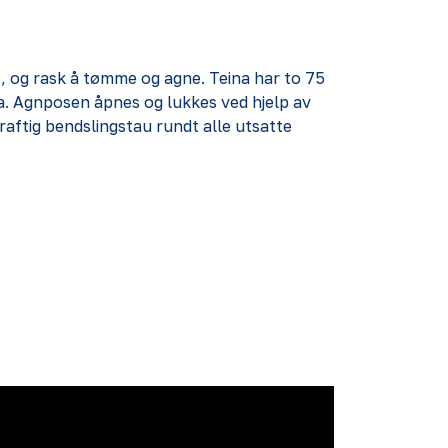
e, og rask å tømme og agne. Teina har to 75
na. Agnposen åpnes og lukkes ved hjelp av
raftig bendslingstau rundt alle utsatte