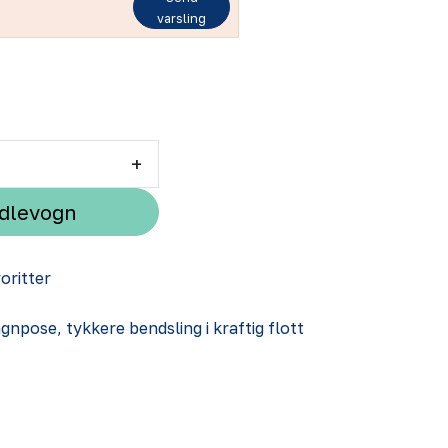
varsling
+
ndlevogn
voritter
npose, tykkere bendsling i kraftig flott