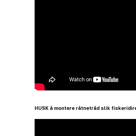
HUSK å montere råtnetråd slik fiskeridir