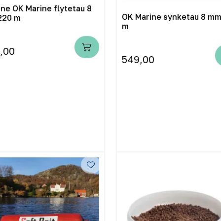
ine OK Marine flytetau 8
OK Marine synketau 8 m
220 m
m
,00
549,00