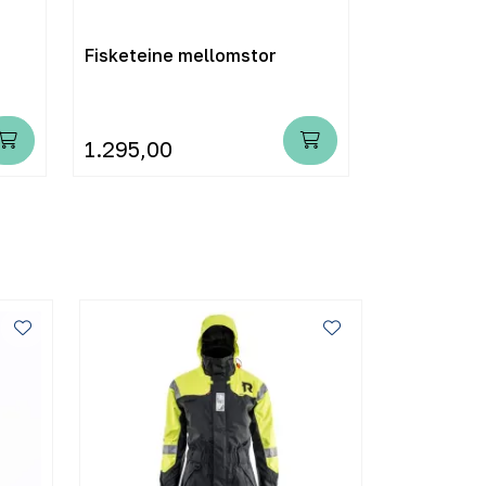
Fisketeine mellomstor
Fisketeine
aluminium
1.295,00
1.250,00