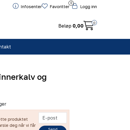
0
Infosenter
Favoritter
Logg inn
0
Beløp
0,00
ntakt
innerkalv og
ger
ette produktet
arsle deg når vi får
Send