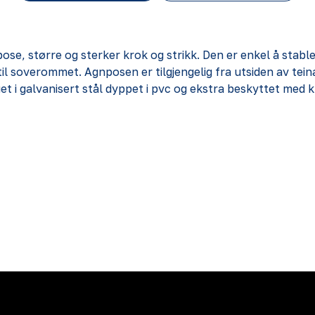
se, større og sterker krok og strikk. Den er enkel å stabl
til soverommet. Agnposen er tilgjengelig fra utsiden av tei
t i galvanisert stål dyppet i pvc og ekstra beskyttet med k